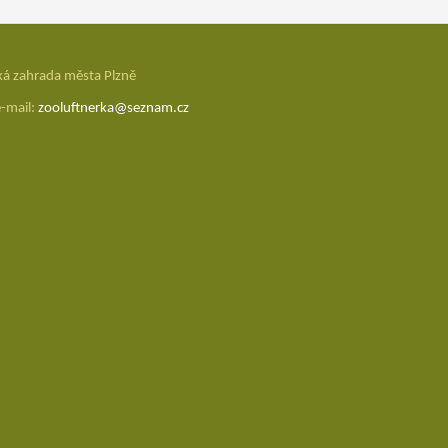
ká zahrada města Plzně
e-mail:
zooluftnerka@seznam.cz