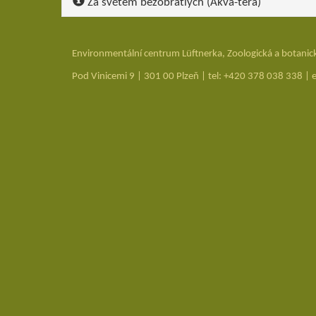
Za světem bezobratlých (Akva-tera)
Environmentální centrum Lüftnerka, Zoologická a botanic
Pod Vinicemi 9 | 301 00 Plzeň | tel: +420 378 038 338 | 