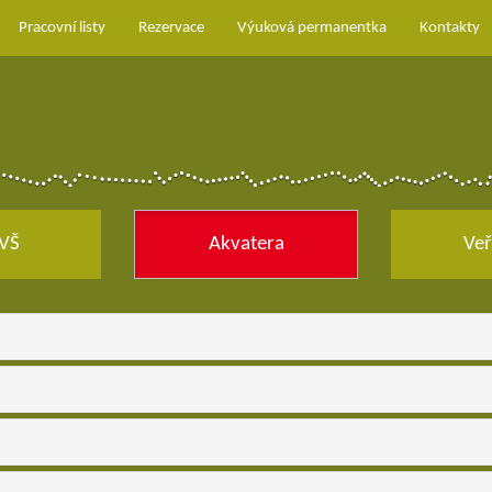
Pracovní listy
Rezervace
Výuková permanentka
Kontakty
 VŠ
Akvatera
Veř