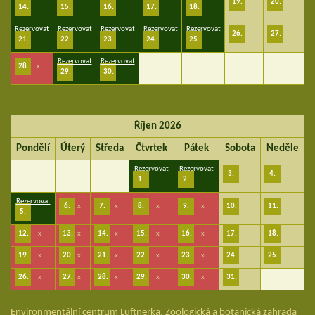
19.
x
20.
x
14.
15.
16.
17.
18.
Rezervovat
Rezervovat
Rezervovat
Rezervovat
Rezervovat
26.
x
27.
x
21.
22.
23.
24.
25.
Rezervovat
Rezervovat
28.
x
29.
30.
Říjen 2026
Pondělí
Úterý
Středa
Čtvrtek
Pátek
Sobota
Neděle
Rezervovat
Rezervovat
3.
x
4.
x
1.
2.
Rezervovat
6.
x
7.
x
8.
x
9.
x
10.
x
11.
x
5.
12.
x
13.
x
14.
x
15.
x
16.
x
17.
x
18.
x
19.
x
20.
x
21.
x
22.
x
23.
x
24.
x
25.
x
26.
x
27.
x
28.
x
29.
x
30.
x
31.
x
Environmentální centrum Lüftnerka, Zoologická a botanická zahrada