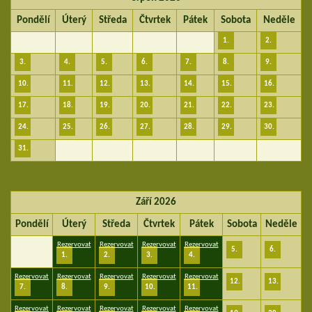
Pondělí
Úterý
Středa
Čtvrtek
Pátek
Sobota
Neděle
1.
x
2.
x
3.
x
4.
x
5.
x
6.
x
7.
x
8.
x
9.
x
10.
x
11.
x
12.
x
13.
x
14.
x
15.
x
16.
x
17.
x
18.
x
19.
x
20.
x
21.
x
22.
x
23.
x
24.
x
25.
x
26.
x
27.
x
28.
x
29.
x
30.
x
31.
x
Září 2026
Pondělí
Úterý
Středa
Čtvrtek
Pátek
Sobota
Neděle
Rezervovat
Rezervovat
Rezervovat
Rezervovat
5.
x
6.
x
1.
2.
3.
4.
Rezervovat
Rezervovat
Rezervovat
Rezervovat
Rezervovat
12.
x
13.
x
7.
8.
9.
10.
11.
Rezervovat
Rezervovat
Rezervovat
Rezervovat
Rezervovat