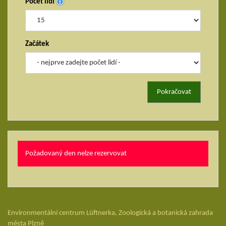
Počet lidí
Začátek
Požadovaný den nelze rezervovat
Environmentální centrum Lüftnerka, Zoologická a botanická zahrada
města Plzně